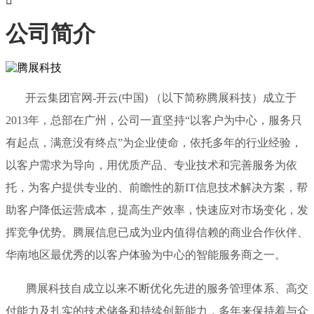

公司简介
开云集团官网-开云(中国) （以下简称腾展科技）成立于
2013年，总部在广州，公司一直坚持“以客户为中心，服务只
有起点，满意没有终点”为企业使命，依托多年的行业经验，
以客户需求为导向，用优质产品、专业技术和完善服务为依
托，为客户提供专业的、前瞻性的新IT信息技术解决方案，帮
助客户降低运营成本，提高生产效率，快速应对市场变化，发
挥竞争优势。腾展信息已成为业内值得信赖的商业合作伙伴、
华南地区最优秀的以客户体验为中心的智能服务商之一。
腾展科技自成立以来不断优化先进的服务管理体系、高交
付能力及扎实的技术储备和持续创新能力，多年来保持着与众