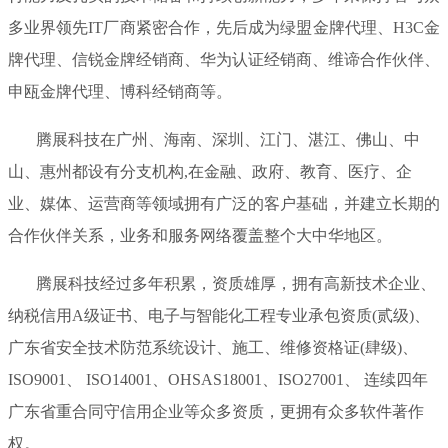
多业界领先IT厂商紧密合作，先后成为绿盟金牌代理、H3C金
牌代理、信锐金牌经销商、华为认证经销商、维谛合作伙伴、
申瓯金牌代理、博科经销商等。
腾展科技在广州、海南、深圳、江门、湛江、佛山、中
山、惠州都设有分支机构,在金融、政府、教育、医疗、企
业、媒体、运营商等领域拥有广泛的客户基础，并建立长期的
合作伙伴关系，业务和服务网络覆盖整个大中华地区。
腾展科技经过多年积累，资质雄厚，拥有高新技术企业、
纳税信用A级证书、电子与智能化工程专业承包资质(贰级)、
广东省安全技术防范系统设计、施工、维修资格证(肆级)、
ISO9001、 ISO14001、OHSAS18001、ISO27001、 连续四年
广东省重合同守信用企业等众多资质，更拥有众多软件著作
权。