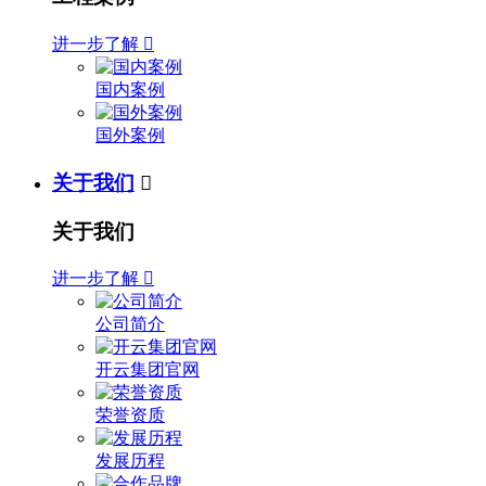
进一步了解

国内案例
国外案例
关于我们

关于我们
进一步了解

公司简介
开云集团官网
荣誉资质
发展历程