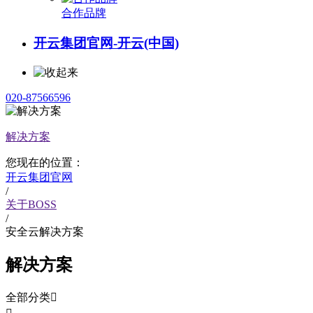
合作品牌
开云集团官网-开云(中国)
020-87566596
解决方案
您现在的位置：
开云集团官网
/
关于BOSS
/
安全云解决方案
解决方案
全部分类
