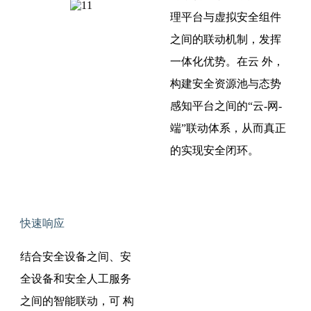
理平台与虚拟安全组件
之间的联动机制，发挥
一体化优势。在云 外，
构建安全资源池与态势
感知平台之间的“云-网-
端”联动体系，从而真正
的实现安全闭环。
快速响应
结合安全设备之间、安
全设备和安全人工服务
之间的智能联动，可 构