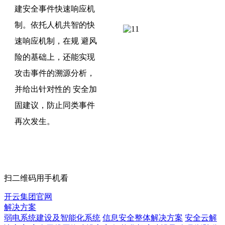
建安全事件快速响应机
制。依托人机共智的快
速响应机制，在规 避风
险的基础上，还能实现
攻击事件的溯源分析，
并给出针对性的 安全加
固建议，防止同类事件
再次发生。
扫二维码用手机看
开云集团官网
解决方案
弱电系统建设及智能化系统
信息安全整体解决方案
安全云解