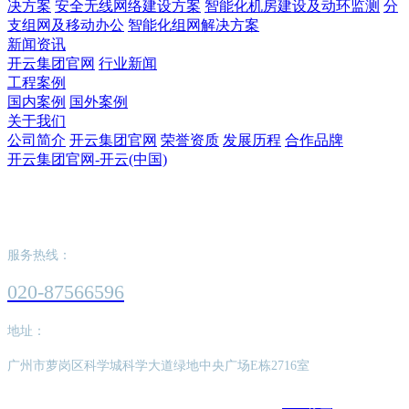
决方案
安全无线网络建设方案
智能化机房建设及动环监测
分
支组网及移动办公
智能化组网解决方案
新闻资讯
开云集团官网
行业新闻
工程案例
国内案例
国外案例
关于我们
公司简介
开云集团官网
荣誉资质
发展历程
合作品牌
开云集团官网-开云(中国)
开云集团官网-开云(中国)
服务热线：
020-87566596
地址：
广州市萝岗区科学城科学大道绿地中央广场E栋2716室
版权所有：开云集团官网-开云(中国)
SEO标签