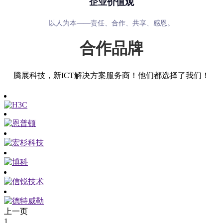
企业价值观
以人为本——责任、合作、共享、感恩。
合作品牌
腾展科技，新ICT解决方案服务商！他们都选择了我们！
上一页
1