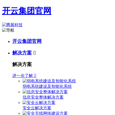
开云集团官网
开云集团官网
解决方案

解决方案
进一步了解

弱电系统建设及智能化系统
信息安全整体解决方案
安全云解决方案