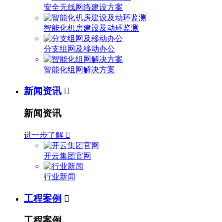
安全无线网络建设方案
智能化机房建设及动环监测
分支组网及移动办公
智能化组网解决方案
新闻资讯

新闻资讯
进一步了解

开云集团官网
行业新闻
工程案例

工程案例