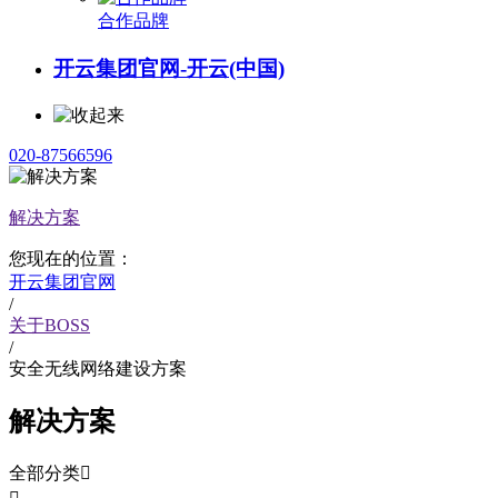
合作品牌
开云集团官网-开云(中国)
020-87566596
解决方案
您现在的位置：
开云集团官网
/
关于BOSS
/
安全无线网络建设方案
解决方案
全部分类
