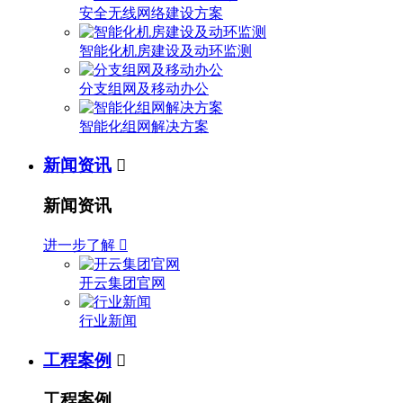
安全无线网络建设方案
智能化机房建设及动环监测
分支组网及移动办公
智能化组网解决方案
新闻资讯

新闻资讯
进一步了解

开云集团官网
行业新闻
工程案例

工程案例