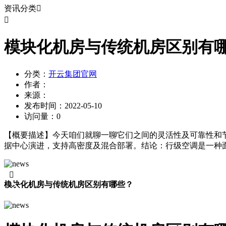
资讯分类


模块化机房与传统机房区别有
分类：
开云集团官网
作者：
来源：
发布时间：
2022-05-10
访问量：
0
【概要描述】
今天咱们就聊一聊它们之间的灵活性及可靠性和
据中心演进，支持高密度及混合部署。结论：行级空调是一种面

模块化机房与传统机房区别有哪些？