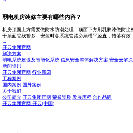
弱电机房装修主要有哪些内容？
机房顶面上方需要做防水防潮处理，顶面下方刷乳胶漆做防尘
于顶面管线繁多，安装时各系统管路必须横平竖直，错落有致
→
开云集团官网
解决方案
弱电系统建设及智能化系统
信息安全整体解决方案
安全云解决
新闻资讯
开云集团官网
行业新闻
工程案例
国内案例
国外案例
关于我们
公司简介
开云集团官网
荣誉资质
发展历程
合作品牌
开云集团官网-开云(中国)
开云集团官网-开云(中国)