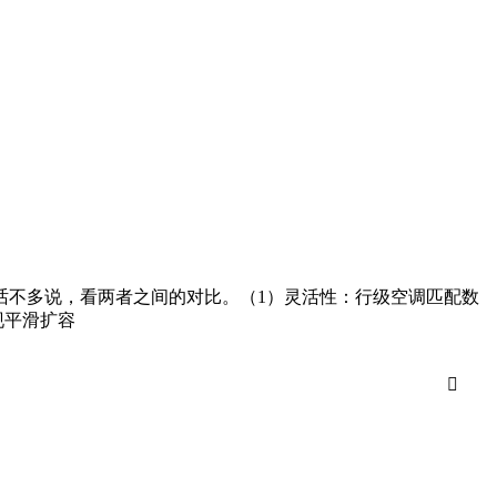
话不多说，看两者之间的对比。（1）灵活性：行级空调匹配数
现平滑扩容
