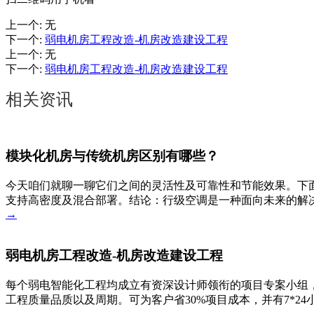
上一个
:
无
下一个
:
弱电机房工程改造-机房改造建设工程
上一个
:
无
下一个
:
弱电机房工程改造-机房改造建设工程
相关资讯
模块化机房与传统机房区别有哪些？
今天咱们就聊一聊它们之间的灵活性及可靠性和节能效果。下
支持高密度及混合部署。结论：行级空调是一种面向未来的解决
→
弱电机房工程改造-机房改造建设工程
每个弱电智能化工程均成立有资深设计师领衔的项目专案小组，
工程质量品质以及周期。可为客户省30%项目成本，并有7*2
→