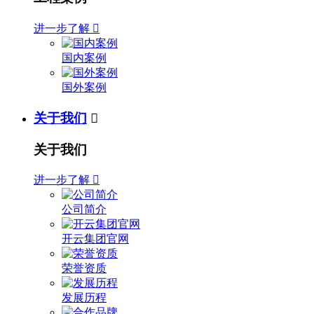
进一步了解

国内案例
国外案例
关于我们

关于我们
进一步了解

公司简介
开云集团官网
荣誉资质
发展历程