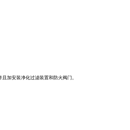
并且加安装净化过滤装置和防火阀门。