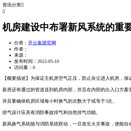
资讯分类


机房建设中布署新风系统的重
分类：
开云集团官网
作者：
来源：
发布时间：
2022-05-10
访问量：
0
【概要描述】
为保证主机房空气正压，防止灰尘进入机房，保
新房还有通过的管道送到机房内部，并且在内部的出入口方案
并且要确保机房区域每小时换气的次数大于或等于3次。
排气设计应具有消防事故排气和自然排气功能。
新风换气系统能与消防系统联动，一旦发生火灾事故，便能自