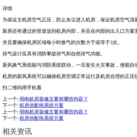
详情
为保证主机房空气正压，防止灰尘进入机房，保证机房空气清
新房还有通过的管道送到机房内部，并且在内部的出入口方案
并且要确保机房区域每小时换气的次数大于或等于3次。
排气设计应具有消防事故排气和自然排气功能。
新风换气系统能与消防系统联动，一旦发生火灾事故，便能自
机房的新风系统可以确保机房空调正常运行及机房合理的正压
扫二维码用手机看
上一个
:
弱电机房装修主要有哪些内容？
下一个
:
机房供配电系统方案
上一个
:
弱电机房装修主要有哪些内容？
下一个
:
机房供配电系统方案
相关资讯