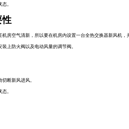
状态。
要性
证机房空气清新，所以要在机房内设置一台全热交换器新风机，
安装上防火阀以及电动风量的调节阀。
动切断新风进风。
状态。