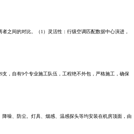
两者之间的对比。（1）灵活性：行级空调匹配数据中心演进，
师9支，自有9个专业施工队伍，工程绝不外包，严格施工，确保
、降噪、防尘。灯具、烟感、温感探头等均安装在机房顶面，由